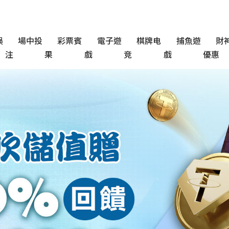
娛
場中投
彩票賓
電子遊
棋牌电
捕魚遊
財
注
果
戲
竞
戲
優惠