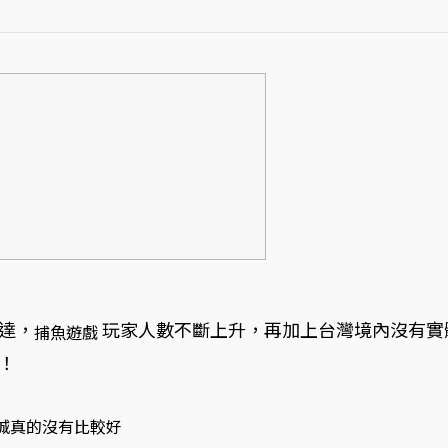
達，
玩家人數不斷上升，再加上台灣境內沒有實
捕魚遊戲
一！
城真的沒有比較好