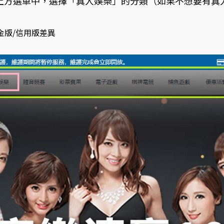
從上方選單中，選擇「真人娛樂」的分類（如果不想要有真
金版/信用版差異