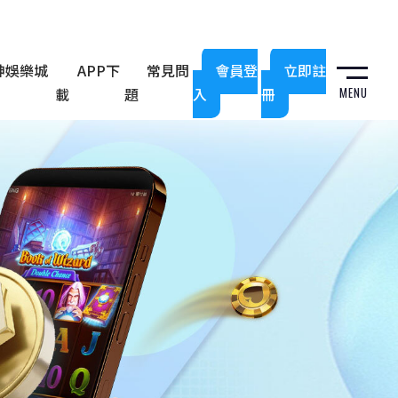
神娛樂城
APP下
常見問
會員登
立即註
載
題
入
冊
MENU