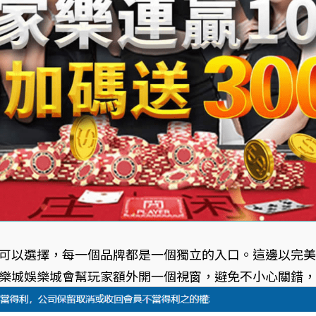
可以選擇，每一個品牌都是一個獨立的入口。這邊以完美
樂城娛樂城會幫玩家額外開一個視窗，避免不小心關錯，