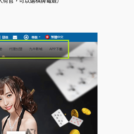
人荷官，可以選棋牌電競）