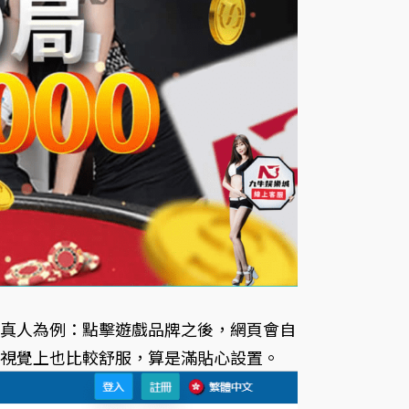
真人為例：點擊遊戲品牌之後，網頁會自
視覺上也比較舒服，算是滿貼心設置。