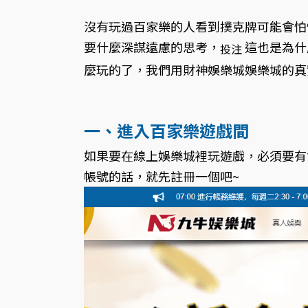
沒有玩過百家樂的人看到撲克牌可能會怕
要什麼深謀遠慮的思考，
這也是為什
投注
麼玩的了，我們用財神娛樂城娛樂城的真
一、進入百家樂遊戲間
如果要在線上
娛樂城
裡玩遊戲，必須要有
帳號的話，就先註冊一個吧~