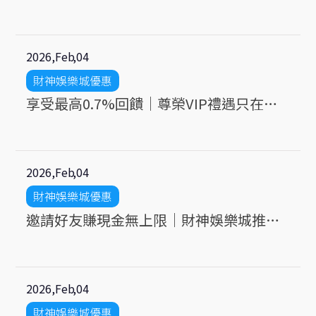
可贏30,000點數｜財神娛樂城
04
2026,Feb
財神娛樂城優惠
享受最高0.7%回饋｜尊榮VIP禮遇只在財
神娛樂城
04
2026,Feb
財神娛樂城優惠
邀請好友賺現金無上限｜財神娛樂城推薦
活動輕鬆打造被動收入
04
2026,Feb
財神娛樂城優惠