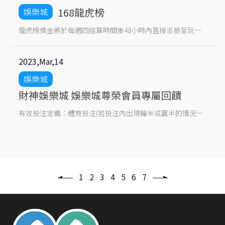
168龍虎榜
娛樂城
龍虎榜獎金將於每週四結算時間後48小時內直接派發至玩家
帳戶，敬請玩家留意帳戶餘額。
14
2023,Mar
娛樂城
財神娛樂城 娛樂城尊榮會員專屬回饋
有效投注定義：體育投注(若投注內出現輸半或贏半的情況，
系統將計算總投注額的一般為有效投注)，任何和局、取消的
賽事投注，任何未產生輸贏結果的、投注失敗的、對押的投
注；真人館任何和局,無風險投注,免傭不計算、計算賠率后有
效投注量
1
2
3
4
5
6
7