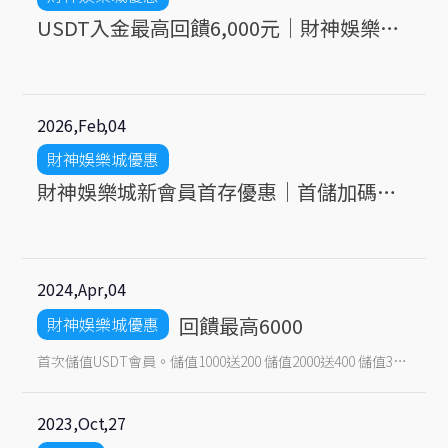
USDT入金最高回饋6,000元｜財神娛樂城
加密儲值快速又安全
04
2026,Feb
財神娛樂城優惠
財神娛樂城新會員首存優惠｜首儲加碼回
饋・輕鬆暢玩零壓力
04
2024,Apr
回饋最高6000
財神娛樂城優惠
首次儲值USDT會員。儲值1000送200 儲值2000送400 儲值300
0送600 依此類推 儲值30000送6000 先前已領過一般首儲活
動，若以USDT再次進行首儲可領取優惠。
27
2023,Oct