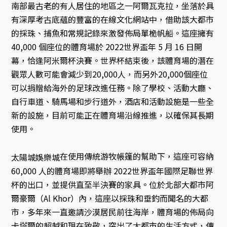
南部最古老的有人居住的地區之一阿爾瓦克拉，坐落於具
有深厚考古底蘊的豐富的在線文化網站中，借助該大都市
的採珠、捕魚和常規記錄來激發佈局單桅帆船。這座擁有
40,000 個座位的體育場於 2022世界盃年 5 月 16 日開
幕，恰逢阿米爾杯決賽。世界杯結束後，該體育場的潛在
觀眾人數可能會減少到20,000人，而另外20,000個座位
可以捐贈給海外的足球改進任務。除了學校、活動大廳、
自行車道、騎馬場和步行道外，酒店和活動設施是一些全
新的設施，目前可能正在體育場沿線推進，以確保其長期
使用。
在使用傳統游牧帳篷的幫助下，這座可容納
太陽城娛樂城
60,000 人的體育場即將舉辦 2022世界盃年國際足聯世界
杯的出口，並提供直至半決賽的家具。位於北部大都市阿
爾豪爾（Al Khor）內，這座以採珠和垂釣而聞名的大都
市，多年來一直邀請沙漠居民前往海岸，體育場的佈局向
卡塔爾的超越和現在致敬，突出了大都市的生活方式，傳