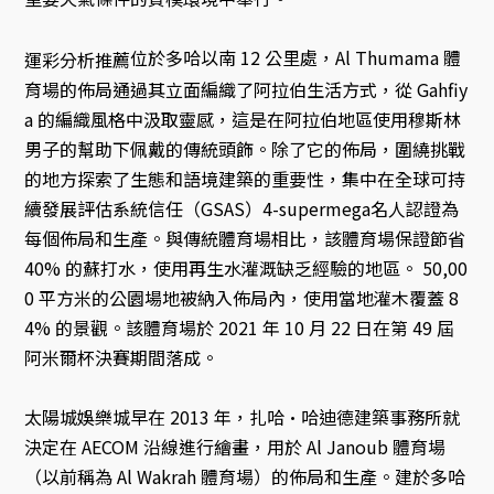
位於多哈以南 12 公里處，Al Thumama 體
運彩分析推薦
育場的佈局通過其立面編織了阿拉伯生活方式，從 Gahfiy
a 的編織風格中汲取靈感，這是在阿拉伯地區使用穆斯林
男子的幫助下佩戴的傳統頭飾。除了它的佈局，圍繞挑戰
的地方探索了生態和語境建築的重要性，集中在全球可持
續發展評估系統信任（GSAS）4-supermega名人認證為
每個佈局和生產。與傳統體育場相比，該體育場保證節省
40% 的蘇打水，使用再生水灌溉缺乏經驗的地區。 50,00
0 平方米的公園場地被納入佈局內，使用當地灌木覆蓋 8
4% 的景觀。該體育場於 2021 年 10 月 22 日在第 49 屆
阿米爾杯決賽期間落成。
太陽城娛樂城早在 2013 年，扎哈·哈迪德建築事務所就
決定在 AECOM 沿線進行繪畫，用於 Al Janoub 體育場
（以前稱為 Al Wakrah 體育場）的佈局和生產。建於多哈