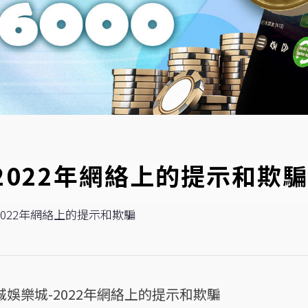
2022年網絡上的提示和欺騙
2022年網絡上的提示和欺騙
娛樂城-2022年網絡上的提示和欺騙