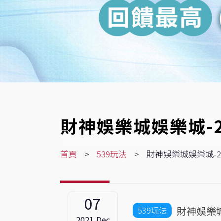
財神娛樂城娛樂城-
首頁
539玩法
財神娛樂城娛樂城-
07
財神娛樂城
539玩法
2021,Dec