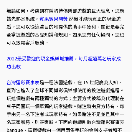
無論如何，考慮到在線賭博俱樂部遊戲的巨大理念，您應
該先熟悉系統，
賓果賓果開獎
然後才能玩真正的現金遊
戲。您可以從這些目的地提供的助手中獲利。關鍵是要完
全掌握遊戲的基礎知識和規則。如果您有任何疑問，您也
可以致電客戶服務。
2022最受歡迎的現金娛樂城推薦，每月超過萬名玩家成
功出款
台灣運彩賽事表
是一種法國遊戲，在 15 世紀廣為人知，
直到它進入了全球不同博彩俱樂部使用的投注遊戲進程。
玩這個遊戲有兩種獨特的方式；主要方式被稱為代理將在
桌子周圍玩一個單獨的玩家遊戲。賭注將由貸方持有，每
手由另一名下注者或玩家持有。如果賭注不足並且其中一
名玩家獲勝，則莊家輸。下面的遊戲叫做台灣運彩賽事表
banque，這個遊戲由一個用兩隻手玩的金融支持者和不