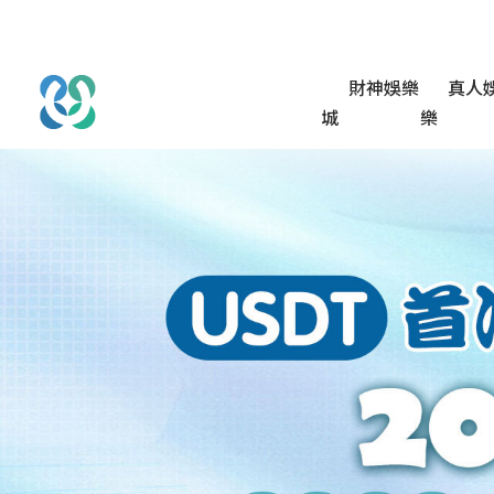
財神娛樂
真人
城
樂