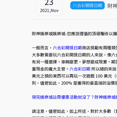
23
財
六合彩開獎日期
2021,Nov
財神娛樂城娛樂城-您應該遵循的頂級騙術以擴
一般而言，
六合彩開獎日期
商店獎勵有兩種類型
大多數需要玩六合彩開獎日期的人來說，像六
有另一種選擇。車輛變更。夢想變成現實。期
量現金的龐大主管。
六合彩日期
所以總的來說，
美元之類的東西可以再玩一次遊戲 100 美元（檢
則，儘管如此，200% 是獲得的最直接的溢
領完娛樂城註冊優惠活動就沒了？財神娛樂城
請注意，儘管如此，如上所述，對於大多數（