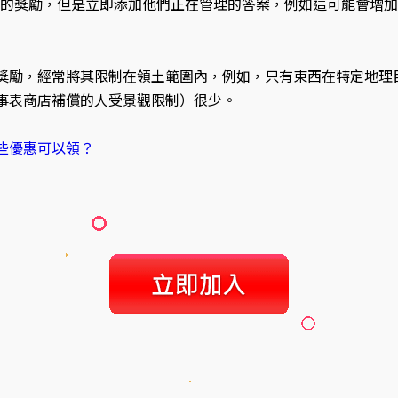
％的獎勵，但是立即添加他們正在管理的答案，例如這可能會增加到 
獎勵，經常將其限制在領土範圍內，例如，只有東西在特定地理
事表商店補償的人受景觀限制）很少。
些優惠可以領？