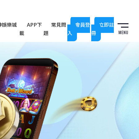
神娛樂城
APP下
常見問
會員登
立即註
載
題
入
冊
MENU