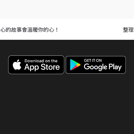
人心的故事會溫暖你的心！
整理