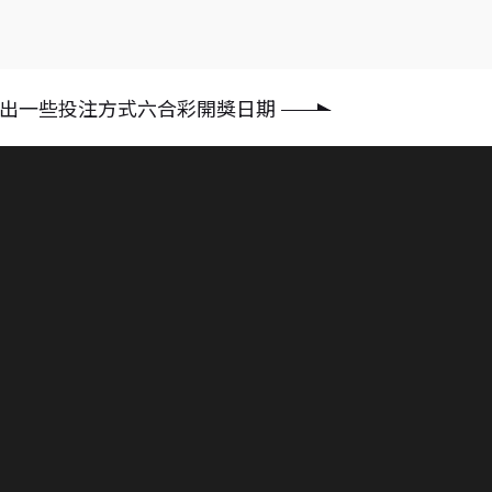
出一些投注方式六合彩開獎日期