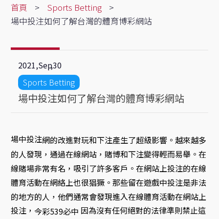
首頁
Sports Betting
場中投注如何了解台灣的體育博彩網站
30
2021,Sep
Sports Betting
場中投注如何了解台灣的體育博彩網站
場中投注
網的改進對玩和下注產生了超級影響。越來越多
的人發現，通過在線網站，賭博和下注變得輕而易舉。在
線賭場非常有名，吸引了許多客戶。在網站上投注的在線
體育活動在網絡上也很猖獗。那些留在遊戲中投注是非法
的地方的人，他們通常會發現進入在線體育活動在網站上
投注，
因為沒有任何絕對的法律準則禁止這
今彩539必中