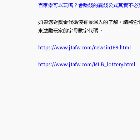
百家樂可以玩嗎？會賺錢的贏錢公式其實不必
如果您對獎金代碼沒有最深入的了解，請將它
來激勵玩家的字母數字代碼。
https://www.jtafw.com/newsin189.html
https://www.jtafw.com/MLB_lottery.html