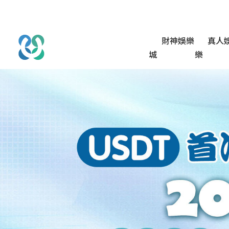
財神娛樂
真人
城
樂