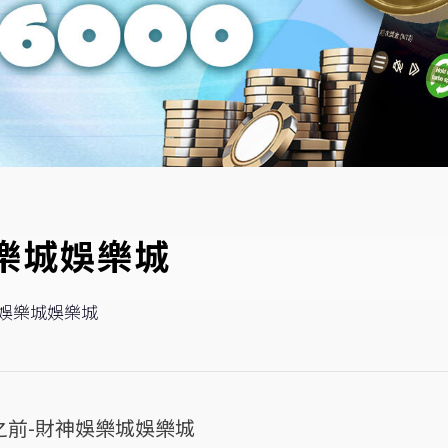
樂城娛樂城
神娛樂城娛樂城
之前-財神娛樂城娛樂城