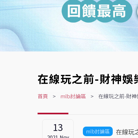
在線玩之前-財神娛
首頁
mlb討論區
在線玩之前-財
13
在線玩
mlb討論區
2021,Nov