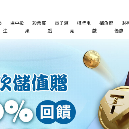
娛
場中投
彩票賓
電子遊
棋牌电
捕魚遊
財
注
果
戲
竞
戲
優惠