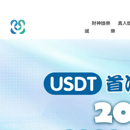
財神娛樂
真人
城
樂