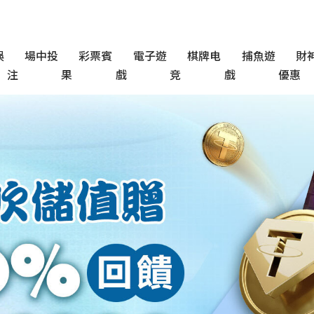
娛
場中投
彩票賓
電子遊
棋牌电
捕魚遊
財
注
果
戲
竞
戲
優惠