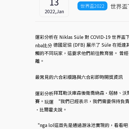
13
世界盃下
世界盃2022
2022,Jan
運彩分析在 Niklas Süle 對 COVID
德國足協 (DFB) 展示了 Süle 在
nba比分
觸的不同玩家，這要求他們前往教育營。 曾
離。
最常見的六合彩版路與六合彩即時開獎資訊
拜耳勒沃庫森後衛喬納森·塔赫、沃
運彩分析
賽。
“我們已經表示，我們需要保持負責
玩運
·比爾霍夫說。
“nga lol這首先是通過游泳池實現的，看看