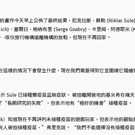
部門的畫作今天早上公佈了最終結果，尼克拉斯·蘇勒 (Niklas Süle
ich)、塞爾日·格納布里 (Serge Gnabry)、卡里姆·阿德耶米 (Ka
 4 人。 -傢伙旅行機構遠離機構的放鬆，但現在不再回家。
在這樣的情況下會發生什麼，現在我們需要得到它並圍繞它描繪
顯示 Süle 已接種雙疫苗且無症狀。 被迫離開營地的基米希在
參與了“長期研究的失敗”，但表示他有“極好的機會”接種疫苗。
lick）知道現在不再評判未接種疫苗的遊戲玩家，但表示他的觀點變
有人被迫接種疫苗，”弗里克說。 “我們不能選擇沒有接種疫