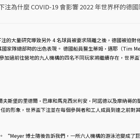
注為什麼 COVID-19 會影響 2022 年世界杯的德
-19 世界盃下注的大量研究導致另外 4 名球員被要求隔離之後，德國被迫
抵達其國家隊總部時的出色表現。 德國船員醫生蒂姆·邁耶（Tim Mey
經參加過前往營地的九人機構的四名不同玩家將繼續存在，世界
爾夫斯堡的里德爾·巴庫和馬克西米利安·阿諾德以及摩納哥的
任的形象，世界盃下注並在每個參與者和工人成員到達之前對其進
吧。 “Meyer 博士隨後告訴我們，一所六人機構的游泳池變成了