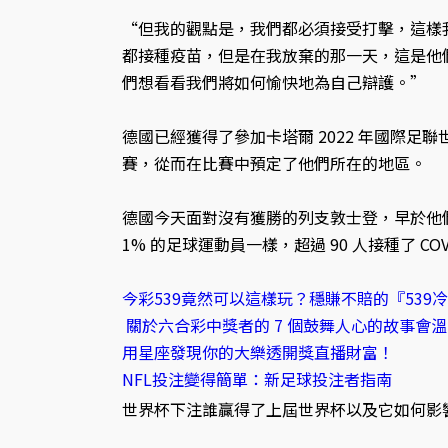
“但我的觀點是，我們都必須接受打擊，這樣
都接種疫苗，但是在我放棄的那一天，這是他們
們想看看我們將如何愉快地為自己辯護。”
德國已經獲得了參加卡塔爾 2022 年國際足
賽，從而在比賽中預定了他們所在的地區。
德國今天面對沒有獲勝的列支敦士登，早於他們
1% 的足球運動員一樣，超過 90 人接種了 COVI
今彩539竟然可以這樣玩？穩賺不賠的『539
關於六合彩中獎者的 7 個鼓舞人心的故事會
用星座發現你的大樂透開獎直播財富！
NFL投注變得簡單：新足球投注者指南
世界杯下注誰贏得了上屆世界杯以及它如何影響 