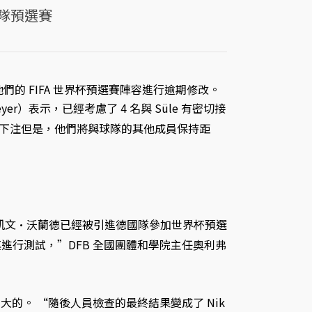
國隊預選賽
對他們的 FIFA 世界杯預選賽陣容進行逾期修改。
er）表示，已經考慮了 4 名與 Süle 有密切接
盃下注但是，他們將與球隊的其他成員保持距
凱文·沃蘭德已經被引進德國隊參加世界杯預選
行測試，”DFB 全國團體和學院主任奧利弗
巨大的。 “隨後人員檢查的最終結果變成了 Nik