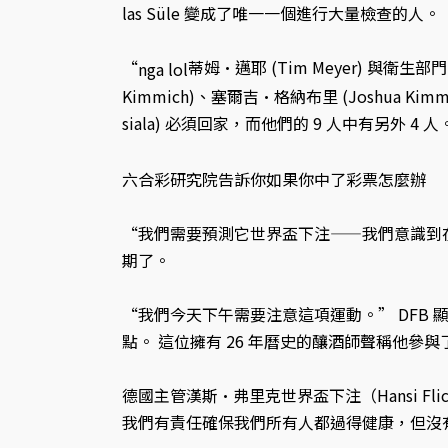
las Süle 變成了唯一一個進行大量檢查的人。
“
蒂姆·邁耶 (Tim Meyer) 與衛生
nga lol
Kimmich)、塞爾吉·格納布里 (Joshua Kimm
siala) 必須回家，而他們的 9 人中有另外
六合彩研究院告訴你如果你中了彩票怎麼辦
“我們需要預測它世界盃下注——我們意識到
期了。
“我們今天下午需要注意這項運動。” DFB 
點。 這位擁有 26 年曆史的釀酒師聲稱他
德國主管漢斯·弗里克世界盃下注（Hansi F
我們有責任確保我們所有人都過得健康，但沒