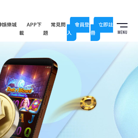
神娛樂城
APP下
常見問
會員登
立即註
載
題
入
冊
MENU