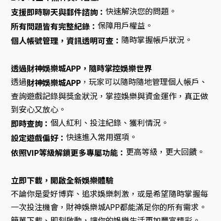
快速解決您的問題。
支援即時聊天與郵件諮詢：
保障用戶權益。
所有問題皆有完整紀錄：
隨時掌握帳戶狀況。
個人帳號管理，資訊透明可查：
透過財神娛樂城APP，隨時掌控娛樂世界
透過
，玩家可以隨時隨地管理個人帳戶、
財神娛樂城APP
查詢遊戲記錄與獎金狀況，掌控娛樂與資金運作，真正做
到安心又放心。
個人紅利、投注紀錄、獲利情況。
即時查詢：
快速進入常用選項。
設定遊戲偏好：
更高等級，更大回饋。
依照VIP等級解鎖更多專屬功能：
立即下載，開啟全新娛樂體驗
不論你是愛好博弈、追求娛樂刺激，或是希望隨時掌握每
一次投注機會，財神娛樂城APP都能滿足你的所有需求。
簡單下載、即刻啟動，讓你的娛樂生活更加豐富精彩。