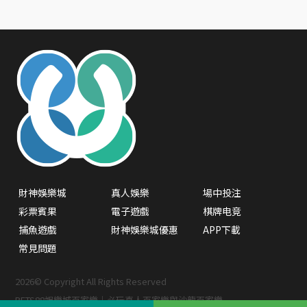
財神娛樂城
真人娛樂
場中投注
彩票賓果
電子遊戲
棋牌电竞
捕魚遊戲
財神娛樂城優惠
APP下載
常見問題
2026© Copyright All Rights Reserved
BETS88娛樂城百家樂｜必玩真人百家樂與沙龍百家樂