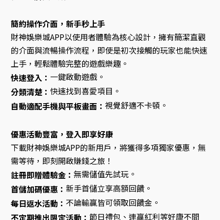
簡約操作介面，新手秒上手
財神娛樂城APP以使用者體驗為核心設計，擁有簡潔直觀
的介面與流暢操作流程，即使是初次接觸的玩家也能快速
上手，輕鬆體驗完整的遊戲樂趣。
一鍵啟動遊戲。
快速登入：
快速找到喜愛項目。
分類清楚：
視覺舒適不卡頓。
自動適配手機與平板畫面：
優惠活動豐富，登入即享好康
下載財神娛樂城APP的新用戶，將獲得多項獨家優惠，無
需等待，即刻開啟賺錢之旅！
無需儲值先試玩。
註冊即贈體驗金：
新手首儲立享高額回饋。
首儲加碼優惠：
不論輸贏皆可領取回饋金。
每日返水活動：
節日禮包、連贏紅利等好康不間
不定期推出限定活動：