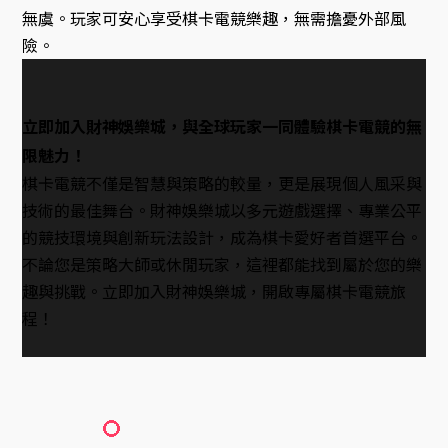
無虞。玩家可安心享受棋卡電競樂趣，無需擔憂外部風
險。
立即加入財神娛樂城，與全球玩家一同體驗棋卡電競的無
限魅力！
棋卡電競不僅是智慧與策略的較量，更是展現個人風采與
技術的最佳舞台。財神娛樂城以多元遊戲選擇、專業公平
的競技環境與創新玩法設計，成為棋卡愛好者首選平台。
不論您是策略大師或休閒玩家，這裡都能找到屬於您的樂
趣與挑戰。立即加入財神娛樂城，開啟專屬棋卡電競旅
程！