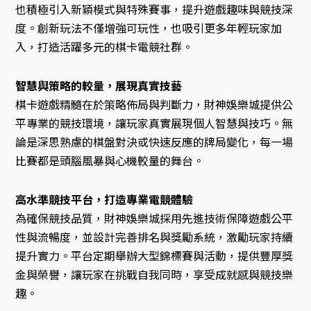
也積極引入新穎模式與特殊賽事，提升遊戲趣味與競技深
度。創新玩法不僅增強可玩性，也吸引更多年輕玩家加
入，打造活躍多元的棋卡電競社群。
智慧與策略的較量，展現真實技藝
棋卡遊戲精髓在於策略佈局與判斷力，財神娛樂城提供公
平專業的競技環境，讓玩家真實展現個人智慧與技巧。無
論是深思熟慮的棋盤對決或快速反應的牌局變化，每一場
比賽都是頭腦風暴與心機較量的舞台。
高水準競技平台，打造專業電競體驗
為確保競技品質，財神娛樂城採用先進技術保障遊戲公平
性與流暢度，並設計完善排名與獎勵系統，激勵玩家持續
提升實力。平台定期舉辦大型錦標賽與活動，提供豐厚獎
金與榮譽，讓玩家在挑戰自我同時，享受成就感與競技樂
趣。