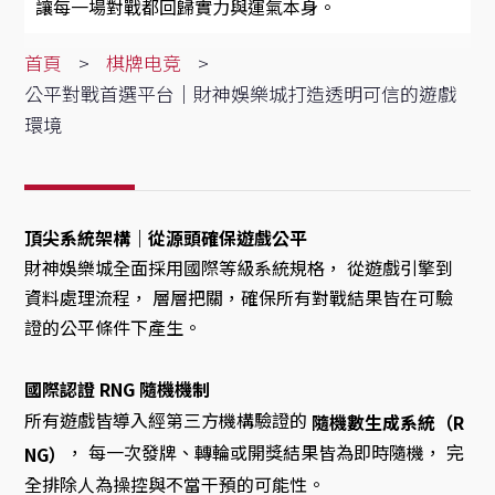
讓每一場對戰都回歸實力與運氣本身。
首頁
棋牌电竞
公平對戰首選平台｜財神娛樂城打造透明可信的遊戲
環境
頂尖系統架構｜從源頭確保遊戲公平
財神娛樂城全面採用國際等級系統規格， 從遊戲引擎到
資料處理流程， 層層把關，確保所有對戰結果皆在可驗
證的公平條件下產生。
國際認證 RNG 隨機機制
所有遊戲皆導入經第三方機構驗證的
隨機數生成系統（R
， 每一次發牌、轉輪或開獎結果皆為即時隨機， 完
NG）
全排除人為操控與不當干預的可能性。